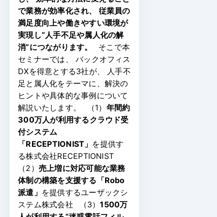
で業務が効率化され、
従業員の
満足度向上や働きやすい環境が
実現し“人手不足や属人化の解
消”につながります。
そこで本
セミナーでは、
バックオフィス
DXを得意とする3社が、
人手不
足と属人化をテーマに、解決の
ヒントや具体的な事例について
解説いたします。
（1）
年間約
300万人が利用するクラウド受
付システム
「RECEPTIONIST」
を提供す
る株式会社RECEPTIONIST
（2）
売上増に対応可能な業務
体制の構築を支援する「
Robo
派遣
」
を提供するユーザックシ
ステム株式会社
（3）
1500万
人が利用する“迷惑電話フィル