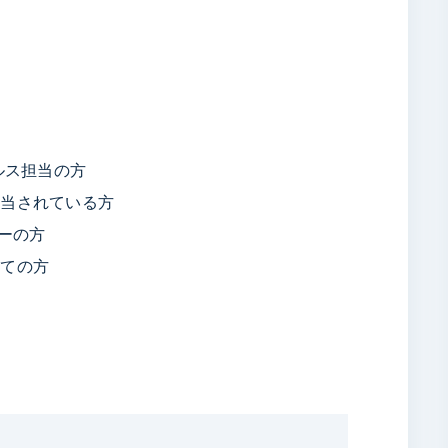
信
ルス担当の方
担当されている方
ャーの方
べての方